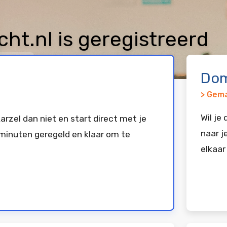
t.nl is geregistreerd
exx
Dom
> Gema
Wil je
arzel dan niet en start direct met je
naar j
minuten geregeld en klaar om te
elkaar